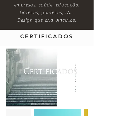
empresas, saúde, educação,
fintechs, govtechs, IA…
Design que cria vínculos.
CERTIFICADOS