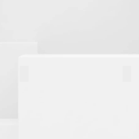
DE
IDENTIDADE
VISUAL
WEBSITE
MODE
M
E
A